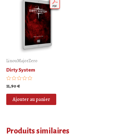
LinouMajorZero
Dirty System
Note
11,90
€
0
sur
5
Ajouter au panier
Produits similaires