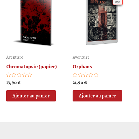
Aventure
Aventure
Chromatopsie (papier)
Orphans
Note
13,90
€
Note
21,90
€
0
0
sur
sur
5
5
Ajouter au panier
Ajouter au panier