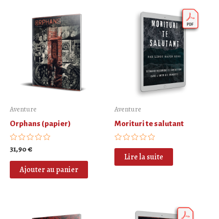
Aventure
Aventure
Orphans (papier)
Morituri te salutant
Note
31,90
€
Note
0
0
Lire la suite
sur
sur
5
5
Ajouter au panier