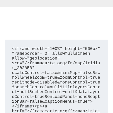
<iframe width="100%" height="500px" 
frameborder="0" allowfullscreen 
allow="geolocation" 
src="//framacarte.org/fr/map/iridiu
m_202850?
scaleControl=false&miniMap=false&sc
rollWheelZoom=true&zoomControl=true
&editMode=disabled&moreControl=true
&searchControl=null&tilelayersContr
ol=null&embedControl=null&datalayer
sControl=true&onLoadPanel=none&capt
ionBar=false&captionMenus=true">
</iframe><p><a 
href="//framacarte.org/fr/map/iridi