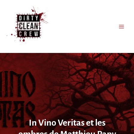
Aller
au
contenu
Main
Men
In Vino Veritas et les
ombres de Matthieu Papy